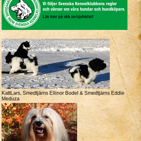
KattLars, Smedtjärns Ellinor Bodel & Smedtjärns Eddie
Meduza