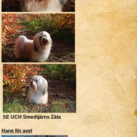
SE UCH Smedtjärns Zäta
Hane för avel