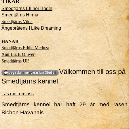
TIKAR
Smedtjärns Ellinor Bodel
Smedtjärns Hirma
Smedtjärns Vilda
Ängebråtens I Like Dreaming
HANAR
Smedtjärns Eddie Meduza
Xan-Liz E Oliwer
Smedtjärns Ulf
Välkommen till oss på
Smedtjärns kennel
Läs mer om oss
Smedtjärns kennel har haft 29 år med rasen
Bichon Havanais.