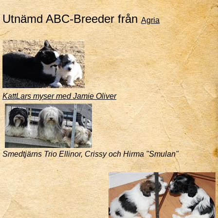
Utnämd ABC-Breeder från
Agria
KattLars myser med Jamie Oliver
Smedtjärns Trio Ellinor, Crissy och Hirma "Smulan"