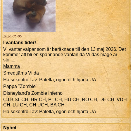
2026-05-05
I väntans tider!
Vi väntar valpar som är beräknade till den 13 maj 2026. Det
kommer att bli en spännande väntan då Vildas mage är
stor....
Mamma
Smedtjärns Vilda
Hälsokontroll av: Patella, ögon och hjärta UA
Pappa "Zombie"
Disneyland's Zombie
Inferno
C.I.B SL CH, HR CH, PL CH, HU CH, RO CH, DE CH, VDH
CH, LU CH, CH UCH, BA CH
Hälsokontroll av: Patella, ögon och hjärta UA
Nyhet