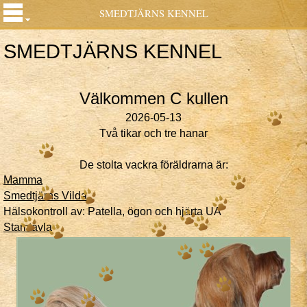
SMEDTJÄRNS KENNEL
SMEDTJÄRNS KENNEL
Välkommen C kullen
2026-05-13
Två tikar och tre hanar
De stolta vackra föräldrarna är:
Mamma
Smedtjärns Vilda
Hälsokontroll av: Patella, ögon och hjärta UA
Stamtavla