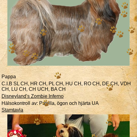
Pappa
C.I.B SL CH, HR CH, PL CH, HU CH, RO CH, DE CH, VDH
CH, LU CH, CH UCH, BA CH
Disneyland's Zombie Inferno
Hälsokontroll av: Patella, ögon och hjärta UA
Stamtavla